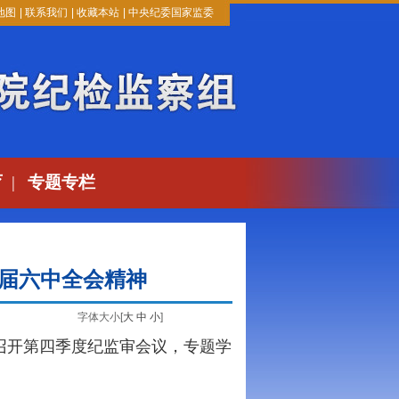
地图
|
联系我们
|
收藏本站
|
中央纪委国家监委
育
|
专题专栏
届六中全会精神
字体大小[
大
中
小
]
召开第四季度纪监审会议，专题学