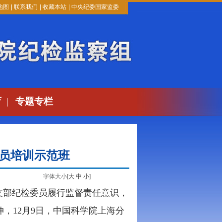
地图
|
联系我们
|
收藏本站
|
中央纪委国家监委
育
|
专题专栏
员培训示范班
字体大小[
大
中
小
]
支部纪检委员履行监督责任意识，
，12月9日，中国科学院上海分