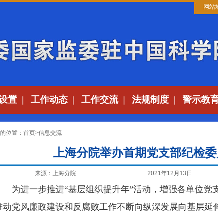
网站
设置
|
工作动态
|
工作交流
|
法规制度
|
警示教
的位置：
首页
>
信息交流
上海分院举办首期党支部纪检委
来源：上海分院
2021年12月13日
为进一步推进“基层组织提升年”活动，增强各单位党
推动党风廉政建设和反腐败工作不断向纵深发展向基层延伸