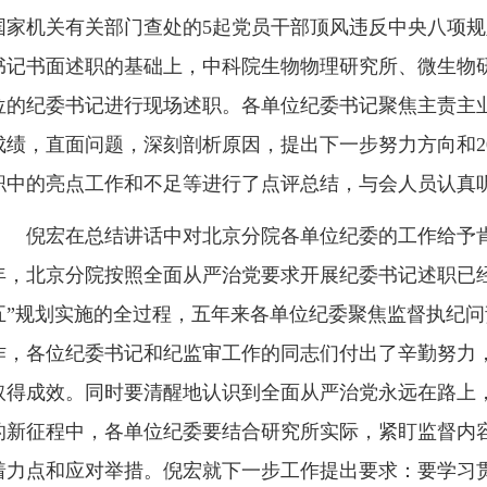
国家机关有关部门查处的5起党员干部顶风违反中央八项
书记书面述职的基础上，中科院生物物理研究所、微生物研
位的纪委书记进行现场述职。各单位纪委书记聚焦主责主
成绩，直面问题，深刻剖析原因，提出下一步努力方向和2
职中的亮点工作和不足等进行了点评总结，与会人员认真
倪宏在总结讲话中对北京分院各单位纪委的工作给予肯定。
年，北京分院按照全面从严治党要求开展纪委书记述职已
五”规划实施的全过程，五年来各单位纪委聚焦监督执纪
作，各位纪委书记和纪监审工作的同志们付出了辛勤努力
取得成效。同时要清醒地认识到全面从严治党永远在路上
的新征程中，各单位纪委要结合研究所实际，紧盯监督内
着力点和应对举措。倪宏就下一步工作提出要求：要学习