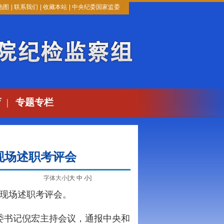
地图
|
联系我们
|
收藏本站
|
中央纪委国家监委
育
|
专题专栏
现场述职考评会
字体大小[
大
中
小
]
记现场述职考评会。
书记倪宏主持会议，通报中央和