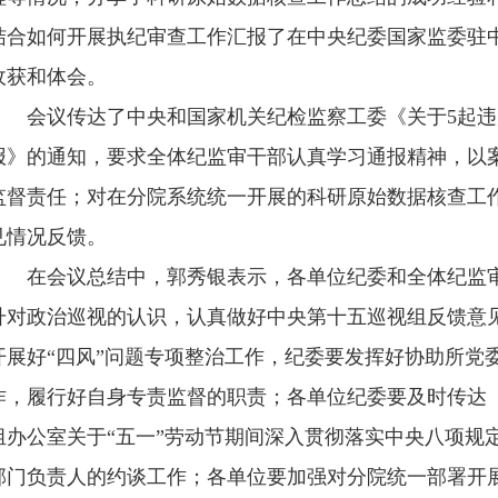
结合如何开展执纪审查工作汇报了在中央纪委国家监委驻
收获和体会。
会议传达了中央和国家机关纪检监察工委《关于5起违
报》的通知，要求全体纪监审干部认真学习通报精神，以
监督责任；对在分院系统统一开展的科研原始数据核查工
见情况反馈。
在会议总结中，郭秀银表示，各单位纪委和全体纪监审
升对政治巡视的认识，认真做好中央第十五巡视组反馈意
开展好“四风”问题专项整治工作，纪委要发挥好协助所党
作，履行好自身专责监督的职责；各单位纪委要及时传达
组办公室关于“五一”劳动节期间深入贯彻落实中央八项规
部门负责人的约谈工作；各单位要加强对分院统一部署开