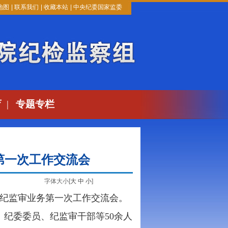
地图
|
联系我们
|
收藏本站
|
中央纪委国家监委
育
|
专题专栏
第一次工作交流会
字体大小[
大
中
小
]
度纪监审业务第一次工作交流会。
纪委委员、纪监审干部等50余人