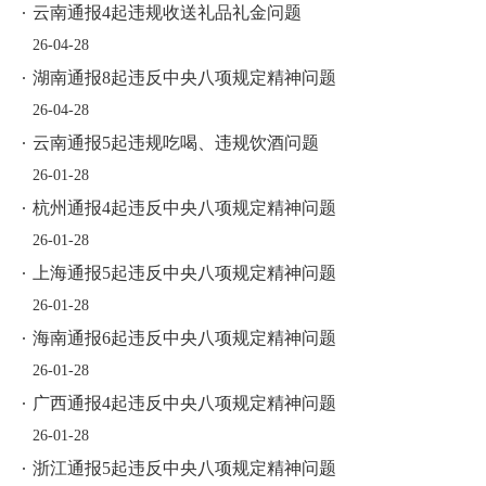
云南通报4起违规收送礼品礼金问题
26-04-28
湖南通报8起违反中央八项规定精神问题
26-04-28
云南通报5起违规吃喝、违规饮酒问题
26-01-28
杭州通报4起违反中央八项规定精神问题
26-01-28
上海通报5起违反中央八项规定精神问题
26-01-28
海南通报6起违反中央八项规定精神问题
26-01-28
广西通报4起违反中央八项规定精神问题
26-01-28
浙江通报5起违反中央八项规定精神问题