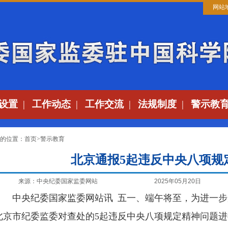
网站
设置
|
工作动态
|
工作交流
|
法规制度
|
警示教
的位置：
首页
>
警示教育
北京通报5起违反中央八项规
来源：中央纪委国家监委网站
2025年05月20日
中央纪委国家监委网站讯
五一、端午将至，为进一步
北京市纪委监委对查处的5起违反中央八项规定精神问题