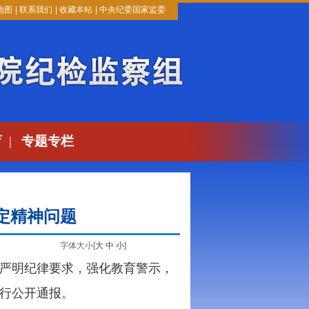
地图
|
联系我们
|
收藏本站
|
中央纪委国家监委
育
|
专题专栏
定精神问题
字体大小[
大
中
小
]
严明纪律要求，强化教育警示，
进行公开通报。